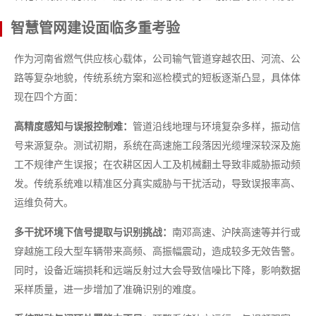
智慧管网建设面临多重考验
作为河南省燃气供应核心载体，公司输气管道穿越农田、河流、公
路等复杂地貌，传统系统方案和巡检模式的短板逐渐凸显，具体体
现在四个方面：
高精度感知与误报控制难：
管道沿线地理与环境复杂多样，振动信
号来源复杂。测试初期，系统在高速施工段落因光缆埋深较深及施
工不规律产生误报；在农耕区因人工及机械翻土导致非威胁振动频
发。传统系统难以精准区分真实威胁与干扰活动，导致误报率高、
运维负荷大。
多干扰环境下信号提取与识别挑战：
南邓高速、沪陕高速等并行或
穿越施工段大型车辆带来高频、高振幅震动，造成较多无效告警。
同时，设备近端损耗和远端反射过大会导致信噪比下降，影响数据
采样质量，进一步增加了准确识别的难度。