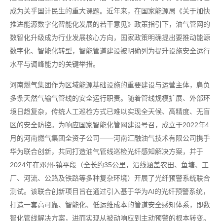
成为关乎国计民生的重大课题。近年来，在国家能源局《关于加快
推进能源数字化智能化发展的若干意见》政策指引下，油气管网的
数智化升级成为行业发展核心方向，国家政策明确提出要推动能源
数字化、智能化转型，智能管道建设被明确列为提升设施安全运行
水平与调峰能力的关键举措。
河南燃气集团作为区域能源基础设施的重要建设与运营主体，肩负
多条天然气输气管线的安全运行职责。随着管线规模扩展、外部环
境日趋复杂，传统人工巡检方式已难以实现全天候、高精度、无盲
区的安全防控。为响应国家智能化管网建设号召，成立于2022年4
月的河南燃气集团全资子公司——河南汇融油气技术有限公司携手
华为联合创新，共同打造油气管线巡检光纤感知解决方案，并于
2024年在邓州-镇平段（全长约35公里，沿线涵盖农田、鱼塘、工
厂、河流、公路及铁路等多种复杂环境）开展了光纤预警系统联合
测试。该联合创新项目旨在通过引入基于华为AI的光纤预警系统，
打造一套高可靠、智能化、低运维成本的管道安全感知体系，即数
智化管线解决方案，进而实现从被动响应到主动预警的根本转变。