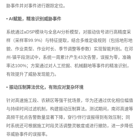
胁事件并对事件进行跟踪定位。
• AI赋能，精准识别威胁事件
系统通过aDSP模块与全息AI分析模型，对振动信号进行高精度采
样（采样率99.9%）与特征提取，结合多维定级规则（包括地形地
貌、作业类型、作业时长、季节调整等参数）实现智能判别。在邓
州-镇平段测试中，系统一周累计产生43次告警，误报为零，准确
率达100%；方案通过对人工挖掘、机械翻地等事件的精准识别，
有效提升了威胁发现能力。
• 振动压制算法优化，有效应对复杂环境
针对高速施工段、农耕区等强干扰场景，华为还通过优化相位幅值
与持续时间过滤机制，构建振动压制算法。测试期间，南邓高速等
高频干扰点告警数量显著下降，穿行/伴行误报得到有效压制；同
时系统还可根据施工时段灵活调整灵敏度或进行撤防，进一步降低
非威胁事件的误报率。