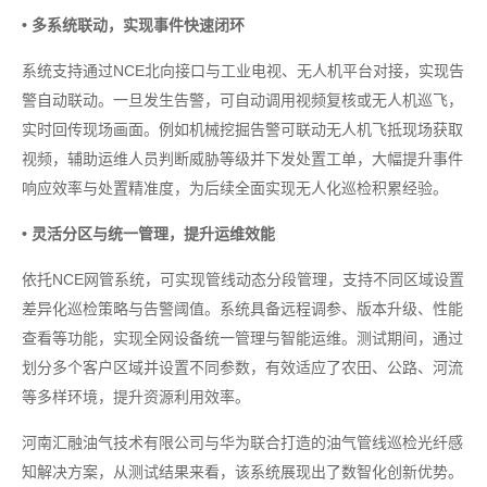
• 多系统联动，实现事件快速闭环
系统支持通过NCE北向接口与工业电视、无人机平台对接，实现告
警自动联动。一旦发生告警，可自动调用视频复核或无人机巡飞，
实时回传现场画面。例如机械挖掘告警可联动无人机飞抵现场获取
视频，辅助运维人员判断威胁等级并下发处置工单，大幅提升事件
响应效率与处置精准度，为后续全面实现无人化巡检积累经验。
• 灵活分区与统一管理，提升运维效能
依托NCE网管系统，可实现管线动态分段管理，支持不同区域设置
差异化巡检策略与告警阈值。系统具备远程调参、版本升级、性能
查看等功能，实现全网设备统一管理与智能运维。测试期间，通过
划分多个客户区域并设置不同参数，有效适应了农田、公路、河流
等多样环境，提升资源利用效率。
河南汇融油气技术有限公司与华为联合打造的油气管线巡检光纤感
知解决方案，从测试结果来看，该系统展现出了数智化创新优势。