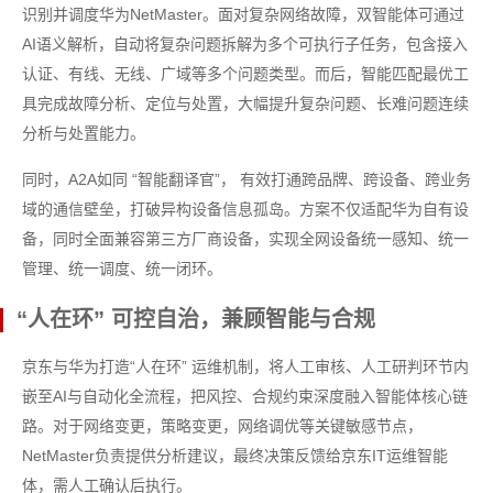
识别并调度华为NetMaster。面对复杂网络故障，双智能体可通过
AI语义解析，自动将复杂问题拆解为多个可执行子任务，包含接入
认证、有线、无线、广域等多个问题类型。而后，智能匹配最优工
具完成故障分析、定位与处置，大幅提升复杂问题、长难问题连续
分析与处置能力。
同时，A2A如同 “智能翻译官”， 有效打通跨品牌、跨设备、跨业务
域的通信壁垒，打破异构设备信息孤岛。方案不仅适配华为自有设
备，同时全面兼容第三方厂商设备，实现全网设备统一感知、统一
管理、统一调度、统一闭环。
“人在环” 可控自治，兼顾智能与合规
京东与华为打造“人在环” 运维机制，将人工审核、人工研判环节内
嵌至AI与自动化全流程，把风控、合规约束深度融入智能体核心链
路。对于网络变更，策略变更，网络调优等关键敏感节点，
NetMaster负责提供分析建议，最终决策反馈给京东IT运维智能
体，需人工确认后执行。