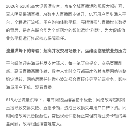
2026年618电商大促圆满收官，京东全域直播矩阵规模大幅扩容，
真人明星采销直播、AI数字人直播同步铺开，亿万用户同步涌入平
台，全程运行流畅、用户购物体验平稳。亮眼消费与直播增长数据
的背后，是京东联合华为全新落地的智能运维“利器”，为大促峰值
业务平稳运行扛起核心保障重任。
流量洪峰下的考验：超高并发交易场景下，运维面临硬核业务压力
平台峰值迎来海量并发支付请求，每一笔订单提交、商品页面刷
新、高清直播画面传输、数字人实时交互都高度依赖底层网络链路
稳定运转，网络层面任何微小波动都会直接传导至前端业务，影响
海量用户下单、观看直播。
618大促流量洪峰下，电商网络运维容错率极低：网络故障超时将
直接导致交易失败、直播卡顿，造成营收损失与用户口碑下滑。同
时网络故障具备隐蔽性，常出现硬件指标正常但前端业务卡顿的黑
盒问题，故障根因排查难度大。