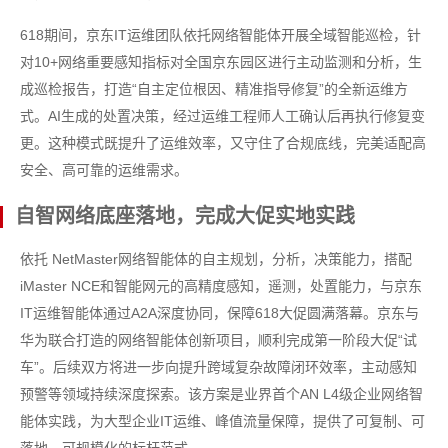
618期间，京东IT运维团队依托网络智能体开展全域智能巡检，针
对10+网络重要感知指标对全国京东园区进行主动监测和分析，生
成巡检报告，打造“自主定位根因、精准指导修复”的全新运维方
式。AI生成的处置决策，经过运维工程师人工确认后再执行修复变
更。这种模式既提升了运维效率，又守住了合规底线，完美适配高
安全、高可靠的运维需求。
自智网络底座落地，完成大促实地实践
依托 NetMaster网络智能体的自主规划，分析，决策能力，搭配
iMaster NCE和智能网元的高精度感知，遥测，处置能力，与京东
IT运维智能体通过A2A深度协同，保障618大促圆满落幕。京东与
华为联合打造的网络智能体创新项目，顺利完成第一阶段大促“试
车”。后续双方将进一步向提升跨域复杂故障闭环效率，主动感知
预警等领域持续深度探索。该方案是业界首个AN L4级企业网络智
能体实践，为大型企业IT运维、峰值流量保障，提供了可复制、可