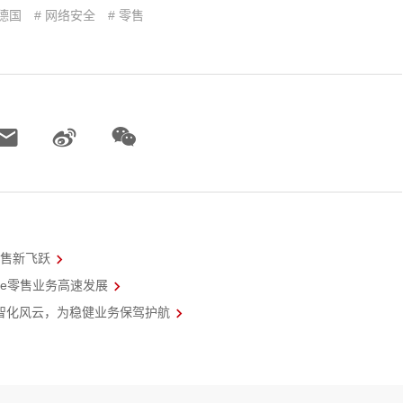
 德国
# 网络安全
# 零售
零售新飞跃
ane零售业务高速发展
：驾驭数智化风云，为稳健业务保驾护航