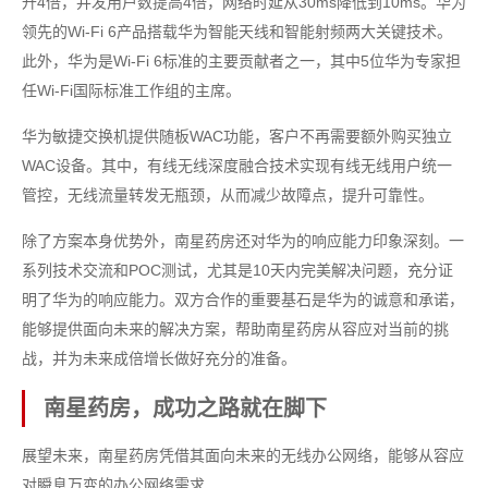
升4倍，并发用户数提高4倍，网络时延从30ms降低到10ms。华为
领先的Wi-Fi 6产品搭载华为智能天线和智能射频两大关键技术。
此外，华为是Wi-Fi 6标准的主要贡献者之一，其中5位华为专家担
任Wi-Fi国际标准工作组的主席。
华为敏捷交换机提供随板WAC功能，客户不再需要额外购买独立
WAC设备。其中，有线无线深度融合技术实现有线无线用户统一
管控，无线流量转发无瓶颈，从而减少故障点，提升可靠性。
除了方案本身优势外，南星药房还对华为的响应能力印象深刻。一
系列技术交流和POC测试，尤其是10天内完美解决问题，充分证
明了华为的响应能力。双方合作的重要基石是华为的诚意和承诺，
能够提供面向未来的解决方案，帮助南星药房从容应对当前的挑
战，并为未来成倍增长做好充分的准备。
南星药房，成功之路就在脚下
展望未来，南星药房凭借其面向未来的无线办公网络，能够从容应
对瞬息万变的办公网络需求