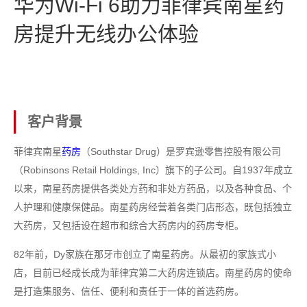
华为Wi-Fi 6助力菲律宾南星药
房提升无线办公体验
客户背景
菲律宾南星
药房
（Southstar Drug）是罗宾逊零售控股有限公司
（Robinsons Retail Holdings, Inc）旗下的子公司。自1937年成立
以来，南星药房提供各类处方药和非处方药品，以及各种食品、个
人护理和健康保健品。南星药房经营着各类门店形态，既包括独立
大药房，又包括设在超市和综合大药房内的药房专柜。
82年前，Dy家族在那牙市创立了南星药房。从最初的家族式小
店，目前已经成长成为菲律宾第二大药房连锁店。南星药房的使命
是打造集服务、信任、便利和责任于一体的首选药房。