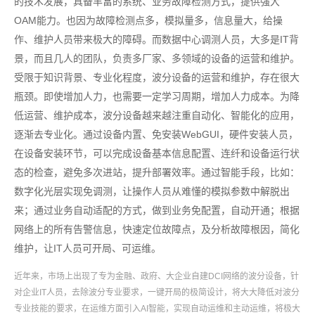
的技术发展，具备丰富的系统、业务故障检测方式，提供强大
OAM能力。也因为故障检测点多，模拟量多，信息量大，给操
作、维护人员带来极大的障碍。而数据中心调测人员，大多是IT背
景，而且几人的团队，负责多厂家、多领域的设备的运营和维护。
受限于知识背景、专业化程度，波分设备的运营和维护，存在很大
瓶颈。即使增加人力，也需要一定学习周期，增加人力成本。为降
低运营、维护成本，波分设备越来越注重自动化、智能化的应用，
逐渐去专业化。通过设备内置、免安装WebGUI，硬件安装人员，
在设备安装环节，可以完成设备基本信息配置、连纤和设备运行状
态的检查，避免多次进站，提升部署效率。通过智能手段，比如：
数字化光层实现免调测，让操作人员从难懂的模拟参数中解脱出
来；通过业务自动适配的方式，做到业务免配置，自动开通；根据
网络上的所有告警信息，快速定位故障点，及分析故障根因，简化
维护，让IT人员可开局、可运维。
近年来，市场上出现了专为金融、政府、大企业自建DCI网络的波分设备，针
对企业IT人员，去除波分专业要求，一键开局的极简设计，将大大降低对波分
专业技能的要求，在运维方面引入AI智能，实现自动运维和主动运维，将极大