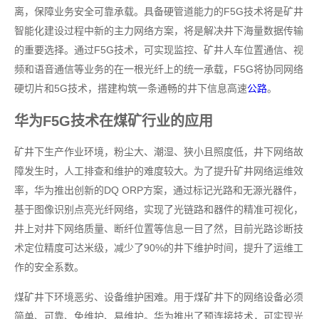
离，保障业务安全可靠承载。具备硬管道能力的F5G技术将是矿井
智能化建设过程中新的主力网络方案，将是解决井下海量数据传输
的重要选择。通过F5G技术，可实现监控、矿井人车位置通信、视
频和语音通信等业务的在一根光纤上的统一承载，F5G将协同网络
硬切片和5G技术，搭建构筑一条通畅的井下信息高速
公路
。
华为F5G技术在煤矿行业的应用
矿井下生产作业环境，粉尘大、潮湿、狭小且照度低，井下网络故
障发生时，人工排查和维护的难度较大。为了提升矿井网络运维效
率，华为推出创新的DQ ORP方案，通过标记光路和无源光器件，
基于图像识别点亮光纤网络，实现了光链路和器件的精准可视化，
井上对井下网络质量、断纤位置等信息一目了然，目前光路诊断技
术定位精度可达米级，减少了90%的井下维护时间，提升了运维工
作的安全系数。
煤矿井下环境恶劣、设备维护困难。用于煤矿井下的网络设备必须
简单、可靠、免维护、易维护。华为推出了预连接技术，可实现光