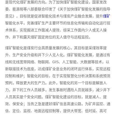
是现代化煤矿发展的方向。为了加快煤矿智能化建设，国家发改
委、能源局等八部委联合印发了《关于加快煤矿智能化发展的指导
意见》，目标就是促进智能化技术与煤炭产业融合发展，提升
煤矿
智能化水平，完善煤矿生产主要环节的信息化传输和自动化运行技
术体系，实现掘进工作面减人提效、综采工作面内少人或无人操
作、井下和露天煤矿固定岗位的无人值守与远程监控。
煤矿智能化是煤炭行业高质量发展的核心，其目标是采煤效率提
升、生产安全升级和井下少人无人化。煤矿智能化发展，是通过有
线和无线宽带网络、物联网、GIS、人工智能、大数据等技术，以
新联接技术为底座，达成煤矿全息业务的闭环运行体系，实现远程
控制和维护；智能化的目标，在于实现智慧化分析决策和系统预测
预判，释放更大的生产力。此外，智能化的另一个目标是解放人
力，井下的工作人员越多，发生事故时遇险人员就越多，减少井下
人员其实是个安全问题。煤矿智能化建设的目标，就是减人、提
效、保安全；当务之急是建好煤矿信息高速公路，为矿井监控、通
信、定位、监视、地面远程控制等，提供大带宽、低时延、高可