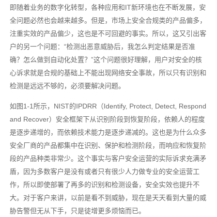
即随着业务的数字化转型，各种应用和IT新环境也在不断发展，安
全问题必然也会越来越多。但是，市场上安全合规类的产品偏多，
注重实效的产品偏少，这也是不可回避的事实。所以，这又引出客
户的另一个问题：“检测出恶意威胁后，我怎么判定结果是否准
确？怎么做到自动化处置？”这个问题很好理解，用户对安全的核
心诉求就是合规的基础上不能出现网络安全事故，所以只有识别和
检测是远远不够的，必须要解决问题。
如图1-1所示，NIST的IPDRR（Identify, Protect, Detect, Respond
and Recover）安全框架下从识别阶段到恢复阶段，依赖人的程度
是逐步递增的，而依赖技术能力是逐步递减的。这也是为什么众多
安全厂商的产品都集中在识别、保护和检测阶段，而响应和恢复阶
段的产品种类非常少。这个事实与客户安全运营的实际诉求充满矛
盾，因为多数客户是没有或者只有很少人力做专业的安全运营工
作，所以即使部署了再多的识别和检测设备，安全实效也提升不
大。对于客户来讲，以前是看不到威胁，现在是天天看到大量的威
胁告警但无从下手，只是徒增更多烦恼而已。