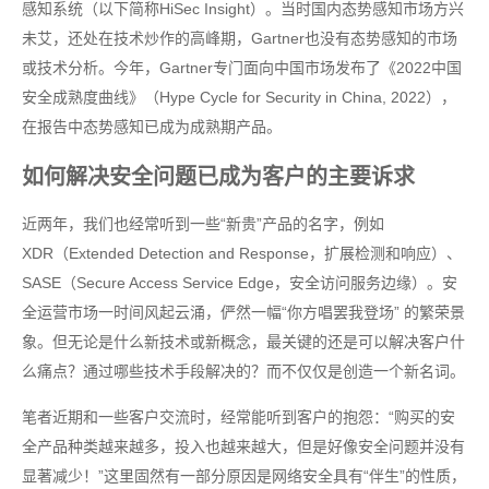
感知系统（以下简称HiSec Insight）。当时国内态势感知市场方兴
未艾，还处在技术炒作的高峰期，Gartner也没有态势感知的市场
或技术分析。今年，Gartner专门面向中国市场发布了《2022中国
安全成熟度曲线》（Hype Cycle for Security in China, 2022），
在报告中态势感知已成为成熟期产品。
如何解决安全问题已成为客户的主要诉求
近两年，我们也经常听到一些“新贵”产品的名字，例如
XDR（Extended Detection and Response，扩展检测和响应）、
SASE（Secure Access Service Edge，安全访问服务边缘）。安
全运营市场一时间风起云涌，俨然一幅“你方唱罢我登场” 的繁荣景
象。但无论是什么新技术或新概念，最关键的还是可以解决客户什
么痛点？通过哪些技术手段解决的？而不仅仅是创造一个新名词。
笔者近期和一些客户交流时，经常能听到客户的抱怨：“购买的安
全产品种类越来越多，投入也越来越大，但是好像安全问题并没有
显著减少！”这里固然有一部分原因是网络安全具有“伴生”的性质，