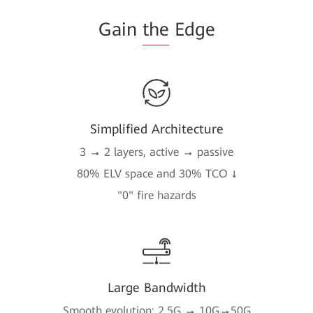
Gain
the
Edge
Simplified Architecture
3
→
2 layers, active
→
passive
80% ELV space and 30% TCO
↓
"0" fire hazards
Large Bandwidth
Smooth evolution: 2.5G
→
10G
→
50G