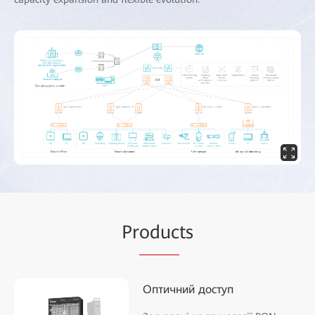
Pr
oduc
ts
Оптичний доступ