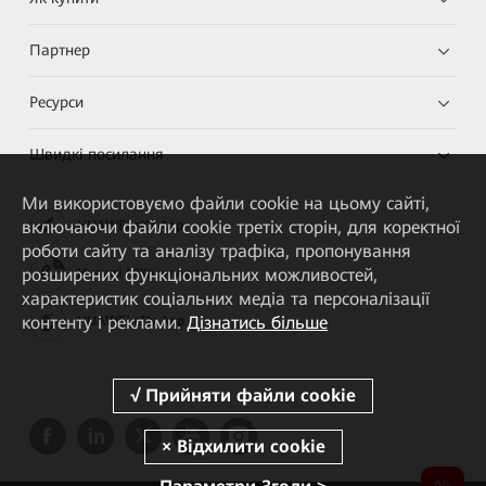
Партнер
Ресурси
Швидкі посилання
Ми використовуємо файли cookie на цьому сайті,
включаючи файли cookie третіх сторін, для коректної
HUAWEI eKit App
роботи сайту та аналізу трафіка, пропонування
розширених функціональних можливостей,
Huawei HiKnow App
характеристик соціальних медіа та персоналізації
контенту і реклами.
Дізнатись більше
HUAWEI eFly App