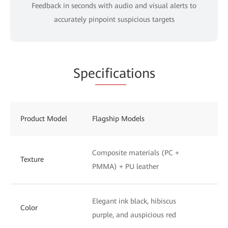
Feedback in seconds with audio and visual alerts to
accurately pinpoint suspicious targets
Spe
cifica
tions
Product Model
Flagship Models
St
Composite materials (PC +
UV
Texture
PMMA) + PU leather
to
Elegant ink black, hibiscus
Ph
Color
purple, and auspicious red
wh