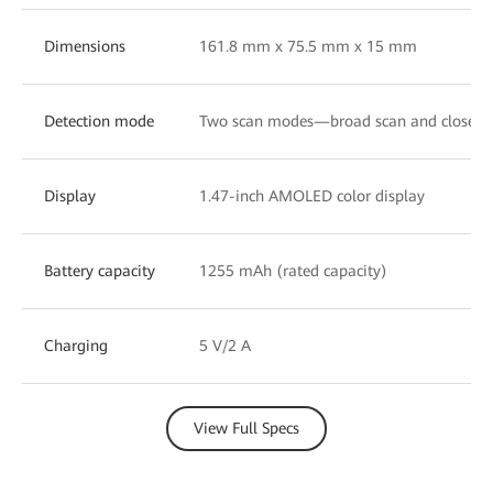
Dimensions
161.8 mm x 75.5 mm x 15 mm
Detection mode
Two scan modes—broad scan and close-u
Display
1.47-inch AMOLED color display
Battery capacity
1255 mAh (rated capacity)
Charging
5 V/2 A
View Full Specs