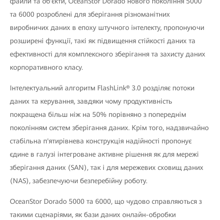
файли та об'єкти, OceanStor Dorado нового покоління 5000
та 6000 розроблені для зберігання різноманітних
виробничих даних в епоху штучного інтелекту, пропонуючи
розширені функції, такі як підвищення стійкості даних та
ефективності для комплексного зберігання та захисту даних
корпоративного класу.
Інтелектуальний алгоритм FlashLink® 3.0 розділяє потоки
даних та керування, завдяки чому продуктивність
покращена більш ніж на 50% порівняно з попереднім
поколінням систем зберігання даних. Крім того, надзвичайно
стабільна п'ятирівнева конструкція надійності пропонує
єдине в галузі інтегроване активне рішення як для мережі
зберігання даних (SAN), так і для мережевих сховищ даних
(NAS), забезпечуючи безперебійну роботу.
OceanStor Dorado 5000 та 6000, що чудово справляються з
такими сценаріями, як бази даних онлайн-обробки