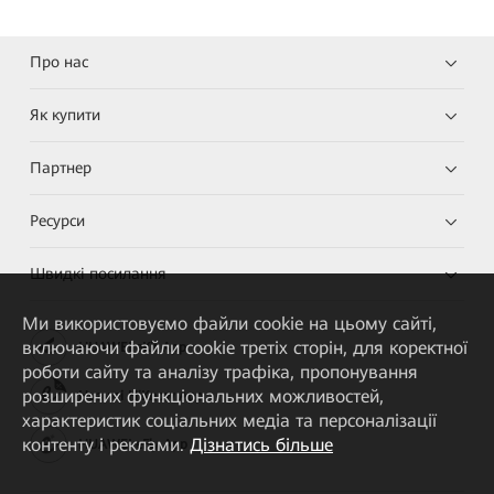
Про нас
Як купити
Партнер
Ресурси
Швидкі посилання
Ми використовуємо файли cookie на цьому сайті,
включаючи файли cookie третіх сторін, для коректної
HUAWEI eKit App
роботи сайту та аналізу трафіка, пропонування
розширених функціональних можливостей,
Huawei HiKnow App
характеристик соціальних медіа та персоналізації
контенту і реклами.
Дізнатись більше
HUAWEI eFly App