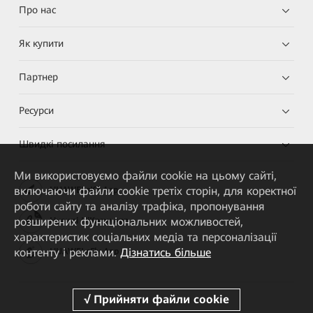
Про нас
Як купити
Партнер
Ресурси
Швидкі посилання
Ми використовуємо файли cookie на цьому сайті,
включаючи файли cookie третіх сторін, для коректної
HUAWEI eKit App
роботи сайту та аналізу трафіка, пропонування
розширених функціональних можливостей,
Huawei HiKnow App
характеристик соціальних медіа та персоналізації
контенту і реклами.
Дізнатись більше
HUAWEI eFly App