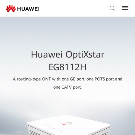
Huawei OptiXstar
EG8112H
A routing-type ONT with one GE port, one POTS port and
one CATV port.