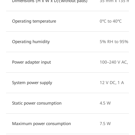
Dimensions (H x W x D)(without pads)
35 mm x 135 mm
Operating temperature
0°C to 40°C
Operating humidity
5% RH to 95% RH
Power adapter input
100–240 V AC, 50
System power supply
12 V DC, 1 A
Static power consumption
4.5 W
Maximum power consumption
7.5 W