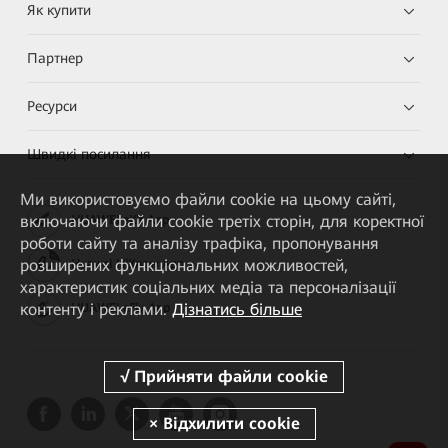
Як купити
Партнер
Ресурси
Швидкі посилання
Ми використовуємо файли cookie на цьому сайті,
включаючи файли cookie третіх сторін, для коректної
HUAWEI eKit App
роботи сайту та аналізу трафіка, пропонування
розширених функціональних можливостей,
Huawei HiKnow App
характеристик соціальних медіа та персоналізації
контенту і реклами.
Дізнатись більше
HUAWEI eFly App