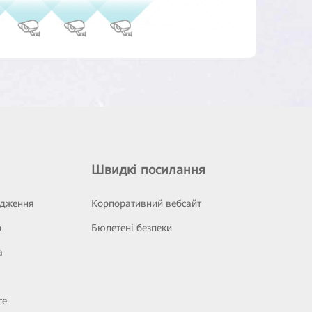
Швидкі посилання
ідження
Корпоративний вебсайт
р
Бюлетені безпеки
а
се