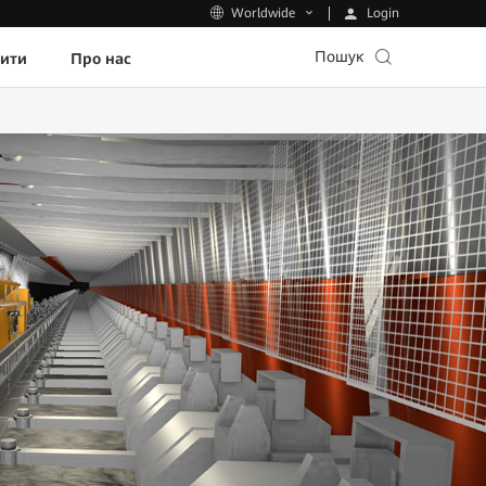
Login
Worldwide
Пошук
пити
Про нас