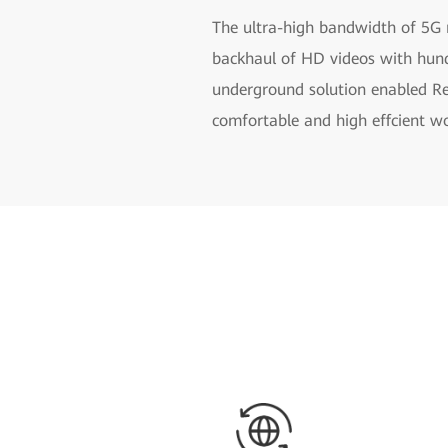
The ultra-high bandwidth of 5G 
backhaul of HD videos with hundr
underground solution enabled Rem
comfortable and high effcient wo