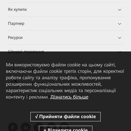
Як купити
Партнер
Ресурси
Швидкі посилання
Ми використовуємо файли cookie на цьому сайті,
включаючи файли cookie третіх сторін, для коректної
HUAWEI eKit App
роботи сайту та аналізу трафіка, пропонування
розширених функціональних можливостей,
Huawei HiKnow App
характеристик соціальних медіа та персоналізації
контенту і реклами.
Дізнатись більше
HUAWEI eFly App