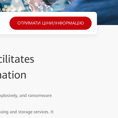
ОТРИМАТИ ЦІНИ/ІНФОРМАЦІЮ
litates
mation
explosively, and ransomware
ing and storage services. It