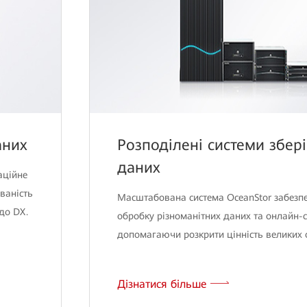
аних
Розподілені системи збер
даних
аційне
ваність
Масштабована система OceanStor забезп
до DX.
обробку різноманітних даних та онлайн-се
допомагаючи розкрити цінність великих о
Дізнатися більше