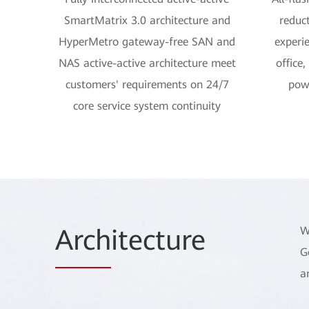
SmartMatrix 3.0 architecture and
reduc
HyperMetro gateway-free SAN and
experi
NAS active-active architecture meet
office
customers' requirements on 24/7
pow
core service system continuity
Arch
itecture
W
G
a