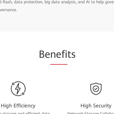
ll-flash, data protection, big data analysis, and AI to help go
vernance.
Be
nefi
ts
High Efficiency
High Security
sh storage and efficient data
Network-Storage Collabo