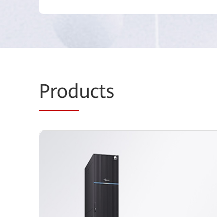
Prod
ucts