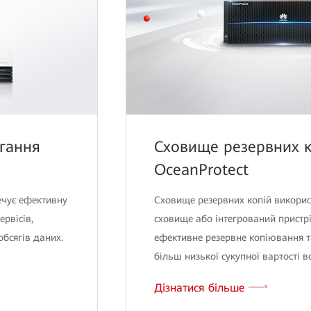
ігання
Сховище резервних к
OceanProtect
ечує ефективну
Сховище резервних копій викорис
рвісів,
сховище або інтегрований пристр
бсягів даних.
ефективне резервне копіювання т
більш низької сукупної вартості в
Дізнатися більше