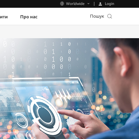
Login
Worldwide
Пошук
пити
Про нас