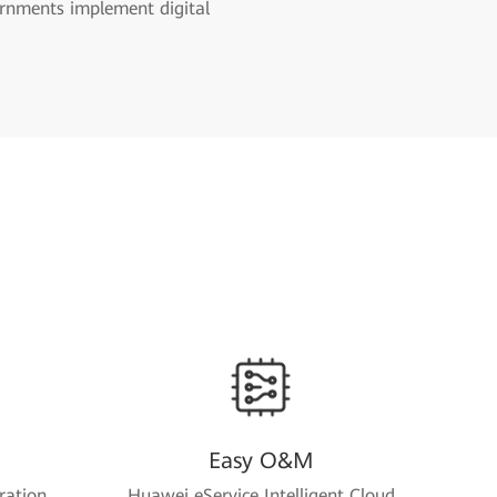
vernments implement digital
Easy O&M
ration
Huawei eService Intelligent Cloud