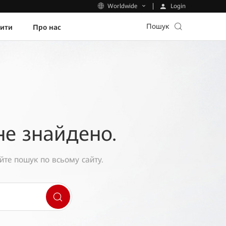
Login
Worldwide
Пошук
пити
Про нас
не знайдено.
йте пошук по всьому сайту.