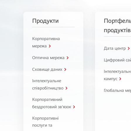
Продукти
Портфел
продуктів
Корпоративна
мережа
Дата центр
Оптична мережа
Цифровий са
Сховище даних
Інтелектуаль
кампус
Інтелектуальне
співробітництво
Глобальна ме
Корпоративний
бездротовий зв'язок
Корпоративні
послуги та