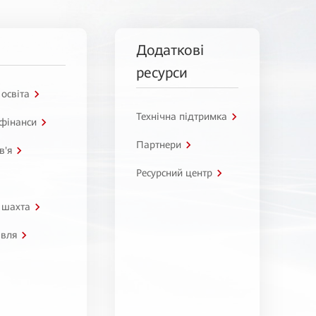
Додаткові
ресурси
 освіта
Технічна підтримка
 фінанси
Партнери
в'я
Ресурсний центр
 шахта
івля