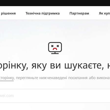
 рішення
Технічна підтримка
Партнерам
Як ку
орінку, яку ви шукаєте, 
торінку
, перегляньте нижченаведені посилання або викона