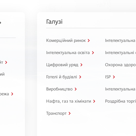
ь
Галузі
Комерційний ринок
Інтелектуальна
Інтелектуальна освіта
Інтелектуальні
йт
Цифровий уряд
Охорона здоро
ний
Готелі й будівлі
ISP
Виробництво
Інтелектуальна
режа
Нафта, газ та хімікати
Роздрібна торг
Транспорт