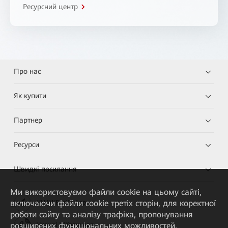
Ресурсний центр
Про нас
Як купити
Партнер
Ресурси
Швидкі посилання
Ми використовуємо файли cookie на цьому сайті,
включаючи файли cookie третіх сторін, для коректної
HUAWEI eKit App
роботи сайту та аналізу трафіка, пропонування
розширених функціональних можливостей,
Huawei HiKnow App