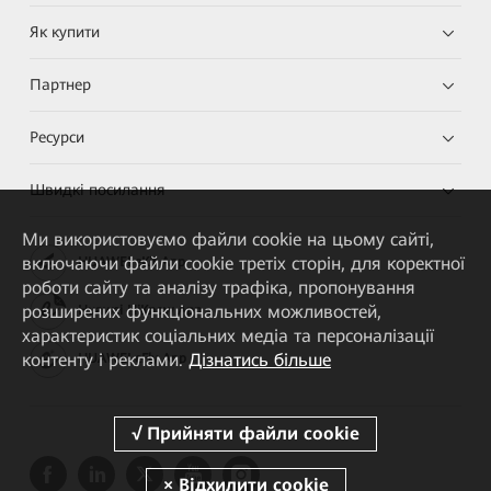
Як купити
Партнер
Ресурси
Швидкі посилання
Ми використовуємо файли cookie на цьому сайті,
включаючи файли cookie третіх сторін, для коректної
HUAWEI eKit App
роботи сайту та аналізу трафіка, пропонування
розширених функціональних можливостей,
Huawei HiKnow App
характеристик соціальних медіа та персоналізації
контенту і реклами.
Дізнатись більше
HUAWEI eFly App