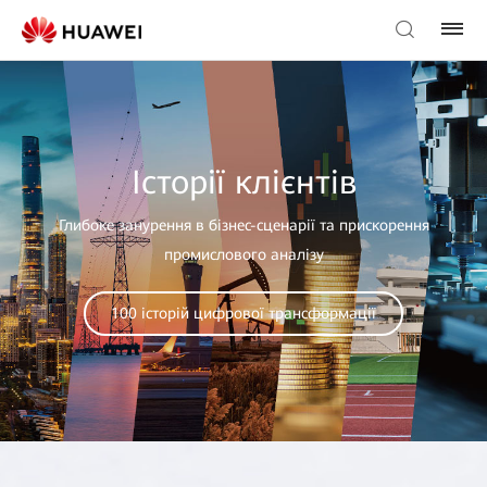
Історії клієнтів
Глибоке занурення в бізнес-сценарії та прискорення
промислового аналізу
100 історій цифрової трансформації