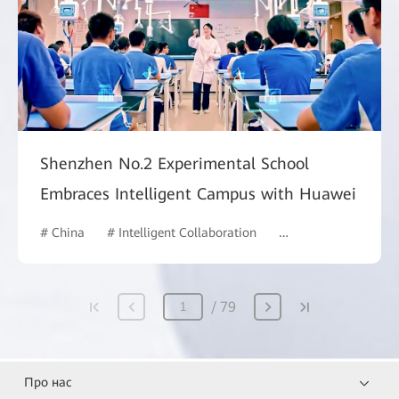
Shenzhen No.2 Experimental School
Embraces Intelligent Campus with Huawei
# China
# Intelligent Collaboration
# Education
# Int
79
Про нас