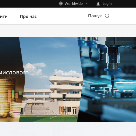
Login
Worldwide
Пошук
пити
Про нас
омислового