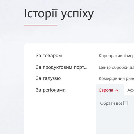
Історії
успіху
За товаром
Корпоративні ме
За продуктовим портфоліо
Корпоративна бе
Центр обробки д
За галуззю
Комерційний рин
Huawei Cloud
За регіонами
Виробництво
Європа
Аф
✓
Транспорт
Обрати все
✓