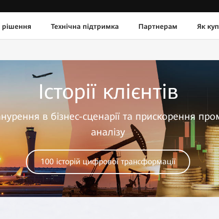
 рішення
Технічна підтримка
Партнерам
Як ку
Історії клієнтів
анурення в бізнес-сценарії та прискорення пр
аналізу
100 історій цифрової трансформації