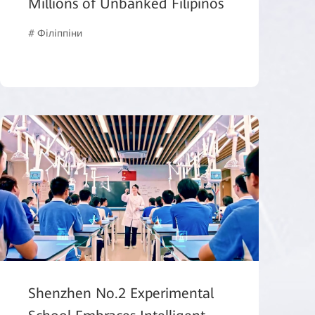
Millions of Unbanked Filipinos
# Філіппіни
# Інтелектуальні фінанси
Shenzhen No.2 Experimental