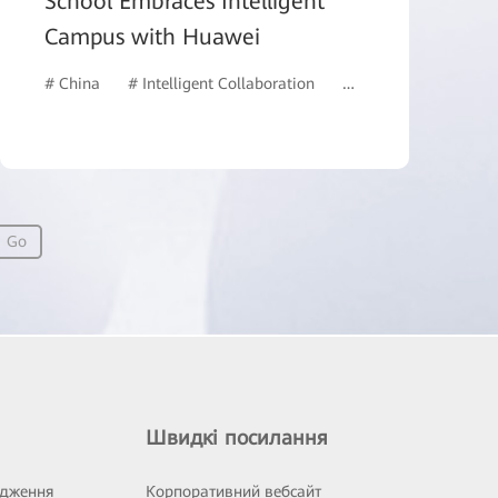
School Embraces Intelligent
Campus with Huawei
# China
# Intelligent Collaboration
# Education
# Int
Go
Швидкі посилання
ідження
Корпоративний вебсайт