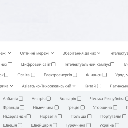
режі
Оптичні мережі
Зберігання даних
Інтелекту
здротова мережа
аних
Цифровий сайт
Корпоративні служби і програмне забезпеч
Інтелектуальний кампус
Г
✓
✓
✓
ок
Освіта
Електроенергія
Фінанси
Уряд
✓
✓
✓
✓
рика
Гірничодобувна та плавильна промисловість
Азіатсько-Тихоокеанський
Китай
Нафта, газ т
Латинськ
✓
✓
Нерухомість
✓
Албанія
Австрія
Болгарія
Чеська Республіка
✓
✓
✓
Франція
Німеччина
Греція
Угорщина
І
✓
✓
✓
✓
Нідерланди
Норвегія
Польща
Португалія
✓
✓
✓
✓
Швеція
Швейцарія
Туреччина
Україна
✓
✓
✓
✓