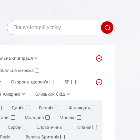
альна співпраця
ення
лобальна мережа
Система управління
✓
Охорона здоров'я
ISP
✓
✓
а хімікати
а Америка
Близький Схід
Роздрібна торгівля
✓
✓
Данія
Естонія
Фінляндія
✓
✓
✓
✓
талія
Молдова
Монако
✓
✓
✓
Сербія
Словаччина
Іспанія
✓
✓
✓
Росія
Велика Британія
✓
✓