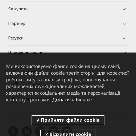
Як купити
Партнер
Ресурси
Швидкі посилання
Ми використовуємо файли cookie на цьому сайті,
включаючи файли cookie третіх сторін, для коректної
HUAWEI eKit App
роботи сайту та аналізу трафіка, пропонування
розширених функціональних можливостей,
Huawei HiKnow App
характеристик соціальних медіа та персоналізації
контенту і реклами.
Дізнатись більше
HUAWEI eFly App