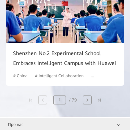
Shenzhen No.2 Experimental School
Embraces Intelligent Campus with Huawei
# China
# Intelligent Collaboration
# Education
# Int
79
Про нас