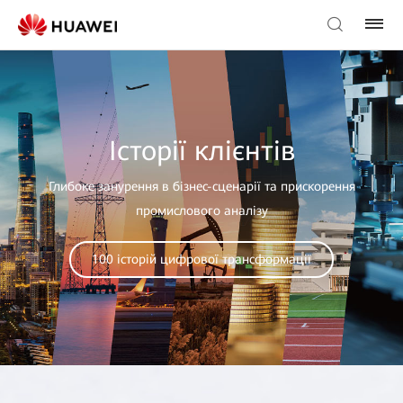
Історії клієнтів
Глибоке занурення в бізнес-сценарії та прискорення
промислового аналізу
100 історій цифрової трансформації