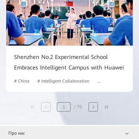
Shenzhen No.2 Experimental School
Embraces Intelligent Campus with Huawei
# China
# Intelligent Collaboration
# Education
# Int
79
Про нас