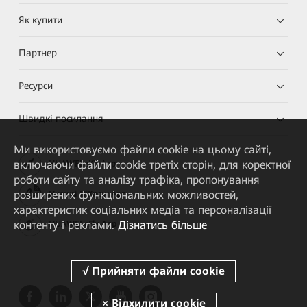
Як купити
Партнер
Ресурси
Швидкі посилання
Ми використовуємо файли cookie на цьому сайті,
включаючи файли cookie третіх сторін, для коректної
HUAWEI eKit App
роботи сайту та аналізу трафіка, пропонування
розширених функціональних можливостей,
Huawei HiKnow App
характеристик соціальних медіа та персоналізації
контенту і реклами.
Дізнатись більше
HUAWEI eFly App