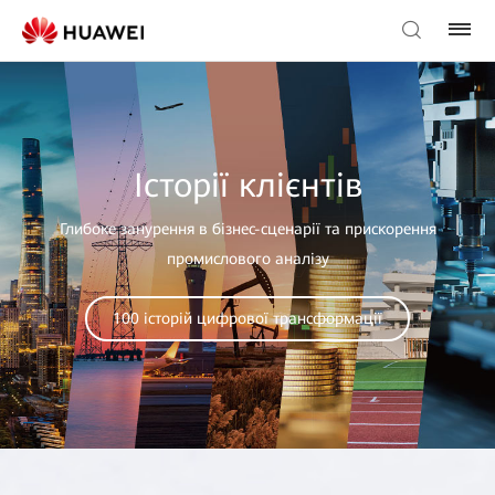
Історії клієнтів
Глибоке занурення в бізнес-сценарії та прискорення
промислового аналізу
100 історій цифрової трансформації