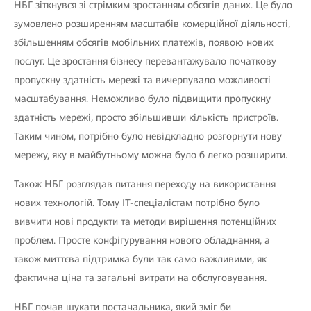
НБГ зіткнувся зі стрімким зростанням обсягів даних. Це було
зумовлено розширенням масштабів комерційної діяльності,
збільшенням обсягів мобільних платежів, появою нових
послуг. Це зростання бізнесу перевантажувало початкову
пропускну здатність мережі та вичерпувало можливості
масштабування. Неможливо було підвищити пропускну
здатність мережі, просто збільшивши кількість пристроїв.
Таким чином, потрібно було невідкладно розгорнути нову
мережу, яку в майбутньому можна було б легко розширити.
Також НБГ розглядав питання переходу на використання
нових технологій. Тому ІТ-спеціалістам потрібно було
вивчити нові продукти та методи вирішення потенційних
проблем. Просте конфігурування нового обладнання, а
також миттєва підтримка були так само важливими, як
фактична ціна та загальні витрати на обслуговування.
НБГ почав шукати постачальника, який зміг би