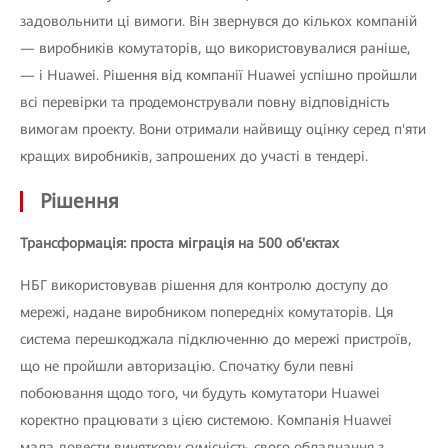
задовольнити ці вимоги. Він звернувся до кількох компаній
— виробників комутаторів, що використовувалися раніше,
— і Huawei. Рішення від компанії Huawei успішно пройшли
всі перевірки та продемонстрували повну відповідність
вимогам проекту. Вони отримали найвищу оцінку серед п'яти
кращих виробників, запрошених до участі в тендері.
Рішення
Трансформація: проста міграція на 500 об'єктах
НБГ використовував рішення для контролю доступу до
мережі, надане виробником попередніх комутаторів. Ця
система перешкоджала підключенню до мережі пристроїв,
що не пройшли авторизацію. Спочатку були певні
побоювання щодо того, чи будуть комутатори Huawei
коректно працювати з цією системою. Компанія Huawei
мала довести виняткову сумісність свого обладнання з