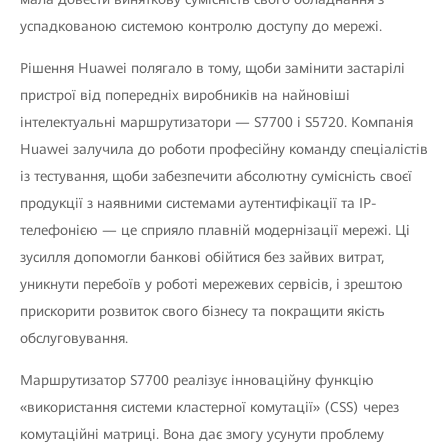
успадкованою системою контролю доступу до мережі.
Рішення Huawei полягало в тому, щоби замінити застарілі
пристрої від попередніх виробників на найновіші
інтелектуальні маршрутизатори — S7700 і S5720. Компанія
Huawei залучила до роботи професійну команду спеціалістів
із тестування, щоби забезпечити абсолютну сумісність своєї
продукції з наявними системами аутентифікації та IP-
телефонією — це сприяло плавній модернізації мережі. Ці
зусилля допомогли банкові обійтися без зайвих витрат,
уникнути перебоїв у роботі мережевих сервісів, і зрештою
прискорити розвиток свого бізнесу та покращити якість
обслуговування.
Маршрутизатор S7700 реалізує інноваційну функцію
«використання системи кластерної комутації» (CSS) через
комутаційні матриці. Вона дає змогу усунути проблему