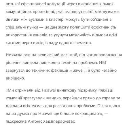
низької ефективності комутації через виконання кількох
комутаційних процесів під час маршрутизації між вузлами.
Зв'язки між вузлами в кластері можуть бути об'єднані в
спеціальні пучки — це дає змогу поліпшити ефективність
використання каналів та усунути можливість відмови всієї
системи через вихід із ладу одного елемента.
Незважаючи на величезний масштаб, під час впровадження
рішення виникла лише одна технічна проблема. НБГ
звернувся до технічних фахівців Huawei, і її було негайно
вирішено.
«Ми отримали від Huawei виняткову підтримку. Фахівці
компанії зреагували швидко, перейшли прямо до справи та
доклали всіх зусиль для розв’язання проблеми. Після цього
наша думка про Huawei ще більше покращилася», —
підкреслив Антоніс Хадзіпараскевас.