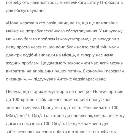
потребують наявності зовсім невеликого штату ІТ-фахівців
для обслуговування.
«Нова мережа в сто разів швидша та, що ще важливіше,
майже не потребує технічного обслуговування. У минулому
ми мало багато проблем із комутаторами, що виходили з
ладу просто через те, що вони були надто старі. Ми мали
два-три подібні випадки на місяць, а тепер у нас нема
жодних проблем. Це дає змогу зекономити час, який можна
витратити на вирішення інших питань. Економічні переваги
очевидні», — підсумував Антоніс Хадзіпараскевас.
Перехід від старих комутаторів на пристрої Huawei призвів
до 100-кратного збільшення номінальної пропускної
здатності мережі. Пропускна здатність збільшилася з 100
Мбіт/с до 10 Гбіт/с (та готова до оновлення, яке дасть змогу
досягти показника 100 Гбіт/с). Це дуже важливо для
забезпечення щоденної роботи відділів, які потребують