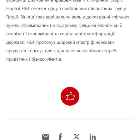
економіці цієї країни впродовж усієї її 176-річної історії.
Наразі НБГ очолює одну з найбільших фінансових груп у
Греції. Він відіграє вирішальну роль у докладанні спільних
зусиль, спрямованих на підтримку грецької економіки й
реалізації економічної та соціальної трансформації
держави. НБГ пропонує широкий спектр фінансових
продуктів і послуг для задоволення постійних потреб
приватних і бізнес-клієнтів.