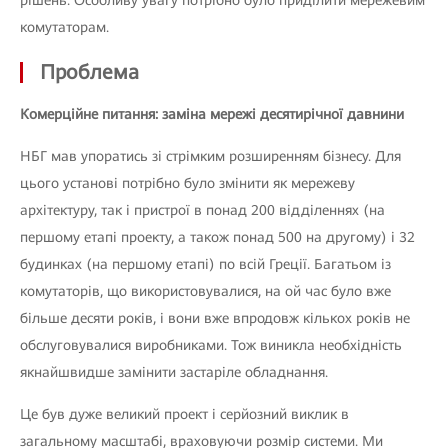
рішень. Особливу увагу потрібно було приділити мережевим
комутаторам.
Проблема
Комерційне питання: заміна мережі десятирічної давнини
НБГ мав упоратись зі стрімким розширенням бізнесу. Для
цього установі потрібно було змінити як мережеву
архітектуру, так і пристрої в понад 200 відділеннях (на
першому етапі проекту, а також понад 500 на другому) і 32
будинках (на першому етапі) по всій Греції. Багатьом із
комутаторів, що використовувалися, на ой час було вже
більше десяти років, і вони вже впродовж кількох років не
обслуговувалися виробниками. Тож виникла необхідність
якнайшвидше замінити застаріле обладнання.
Це був дуже великий проект і серйозний виклик в
загальному масштабі, враховуючи розмір системи. Ми