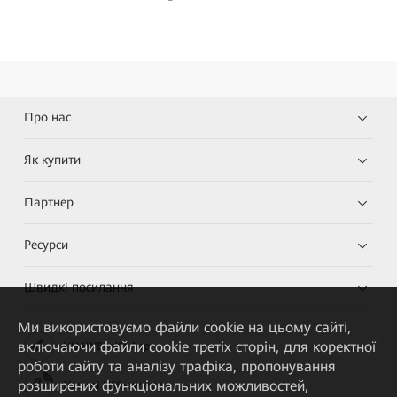
Про нас
Як купити
Партнер
Ресурси
Швидкі посилання
Ми використовуємо файли cookie на цьому сайті,
включаючи файли cookie третіх сторін, для коректної
HUAWEI eKit App
роботи сайту та аналізу трафіка, пропонування
розширених функціональних можливостей,
Huawei HiKnow App