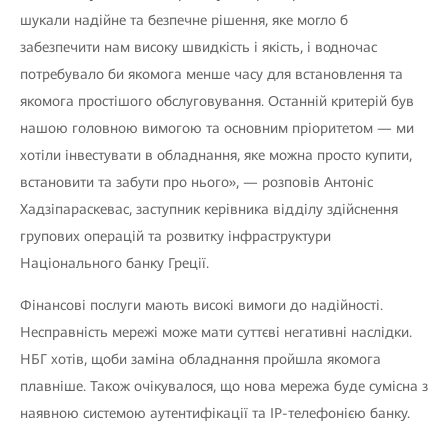
шукали надійне та безпечне рішення, яке могло б
забезпечити нам високу швидкість і якість, і водночас
потребувало би якомога менше часу для встановлення та
якомога простішого обслуговування. Останній критерій був
нашою головною вимогою та основним пріоритетом — ми
хотіли інвестувати в обладнання, яке можна просто купити,
встановити та забути про нього», — розповів Антоніс
Хадзіпараскевас, заступник керівника відділу здійснення
групових операцій та розвитку інфраструктури
Національного банку Греції.
Фінансові послуги мають високі вимоги до надійності.
Несправність мережі може мати суттєві негативні наслідки.
НБГ хотів, щоби заміна обладнання пройшла якомога
плавніше. Також очікувалося, що нова мережа буде сумісна з
наявною системою аутентифікації та IP-телефонією банку.