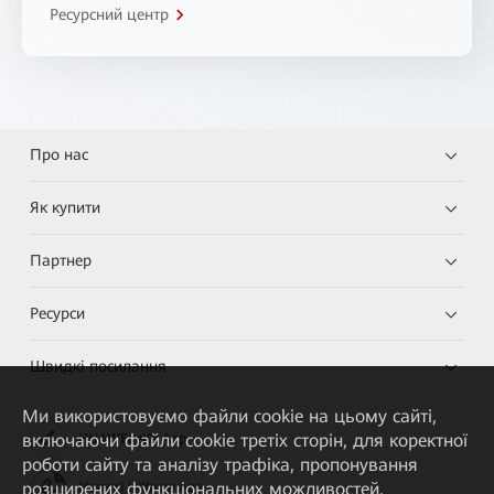
Ресурсний центр
Про нас
Як купити
Партнер
Ресурси
Швидкі посилання
Ми використовуємо файли cookie на цьому сайті,
включаючи файли cookie третіх сторін, для коректної
HUAWEI eKit App
роботи сайту та аналізу трафіка, пропонування
розширених функціональних можливостей,
Huawei HiKnow App