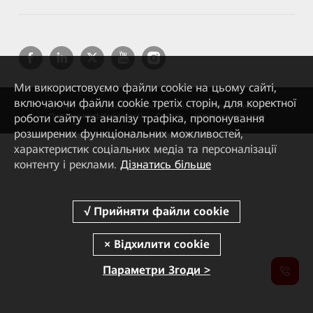
Ми використовуємо файли cookie на цьому сайті,
включаючи файли cookie третіх сторін, для коректної
Copyright © 2026 Huawei Technologies Co., Ltd. Усі права захищені.
роботи сайту та аналізу трафіка, пропонування
Політика конфіденційності
Cookies
Умови використання
розширених функціональних можливостей,
характеристик соціальних медіа та персоналізації
контенту і реклами.
Дізнатись більше
Параметри Згоди >