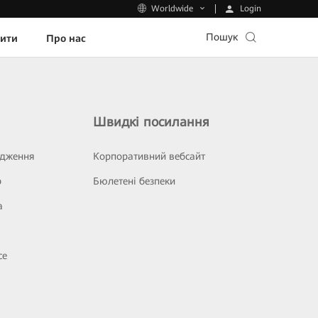
Login
Worldwide
Пошук
пити
Про нас
Швидкі посилання
ідження
Корпоративний вебсайт
р
Бюлетені безпеки
а
се