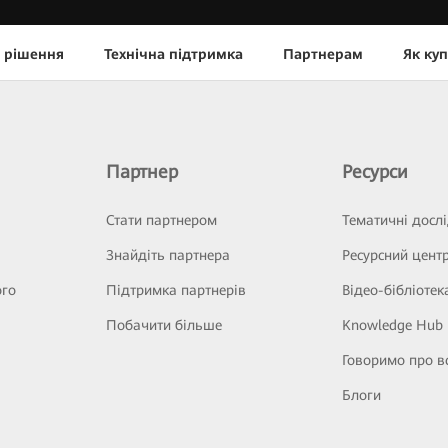
 рішення
Технічна підтримка
Партнерам
Як ку
Партнер
Ресурси
Стати партнером
Тематичні досл
Знайдіть партнера
Ресурсний цент
ого
Підтримка партнерів
Відео-бібліотек
Побачити більше
Knowledge Hub
Говоримо про в
Блоги