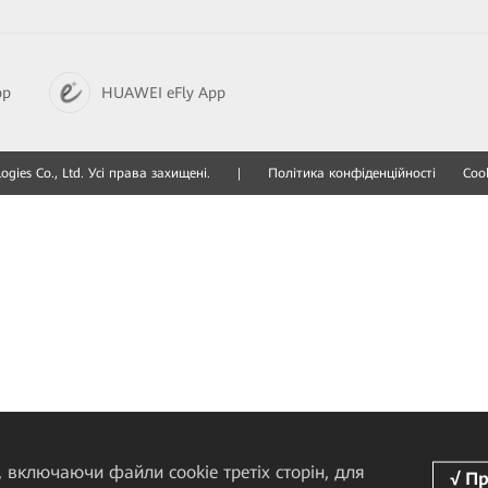
pp
HUAWEI eFly App
gies Co., Ltd. Усі права захищені.
|
Політика конфіденційності
Cook
 включаючи файли cookie третіх сторін, для