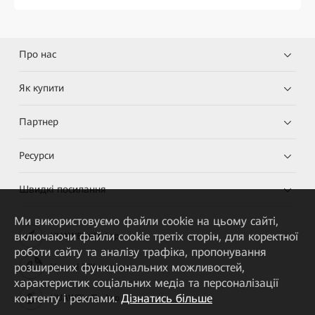
Про нас
Як купити
Партнер
Ресурси
Швидкі посилання
Ми використовуємо файли cookie на цьому сайті,
включаючи файли cookie третіх сторін, для коректної
HUAWEI eKit App
роботи сайту та аналізу трафіка, пропонування
розширених функціональних можливостей,
Huawei HiKnow App
характеристик соціальних медіа та персоналізації
контенту і реклами.
Дізнатись більше
HUAWEI eFly App