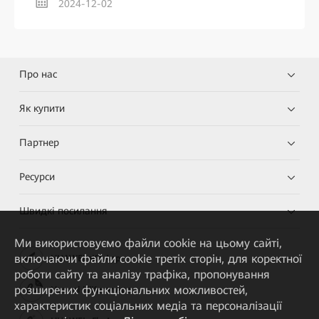
2024-12-02
Про нас
Як купити
Партнер
Ресурси
Швидкі посилання
Ми використовуємо файли cookie на цьому сайті,
включаючи файли cookie третіх сторін, для коректної
HUAWEI eKit App
роботи сайту та аналізу трафіка, пропонування
розширених функціональних можливостей,
Huawei HiKnow App
характеристик соціальних медіа та персоналізації