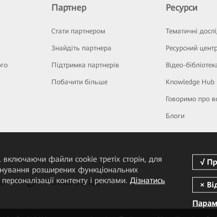
Партнер
Ресурси
Стати партнером
Тематичні досл
Знайдіть партнера
Ресурсний цент
ого
Підтримка партнерів
Відео-бібліотек
Побачити більше
Knowledge Hub
Говоримо про в
Блоги
 включаючи файли cookie третіх сторін, для
понування розширених функціональних
персоналізації контенту і реклами.
Дізнатись
pp
HUAWEI eFly App
Парам