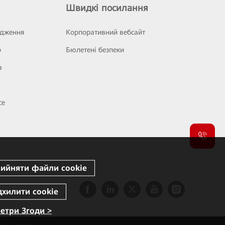
Швидкі посилання
ідження
Корпоративний вебсайт
р
Бюлетені безпеки
а
се
етри Згоди >