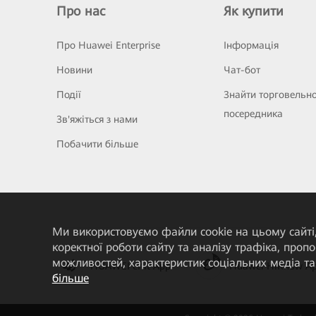
Про нас
Як купити
Про Huawei Enterprise
Інформація
Новини
Чат-бот
Події
Знайти торговельн
посередника
Зв'яжіться з нами
Побачити більше
Ми використовуємо файли cookie на цьому сайті,
коректної роботи сайту та аналізу трафіка, про
можливостей, характеристик соціальних медіа та 
HUAWEI eKit App
Huawei HiKnow A
більше