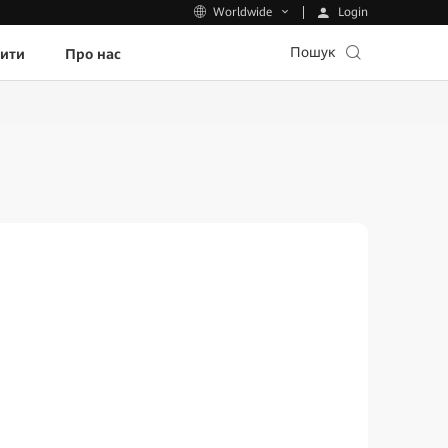
Login
Worldwide
Пошук
пити
Про нас