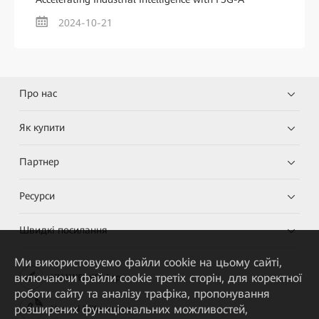
2024-10-21
Про нас
Як купити
Партнер
Ресурси
Швидкі посилання
Ми використовуємо файли cookie на цьому сайті,
включаючи файли cookie третіх сторін, для коректної
HUAWEI eKit App
роботи сайту та аналізу трафіка, пропонування
розширених функціональних можливостей,
Huawei HiKnow App