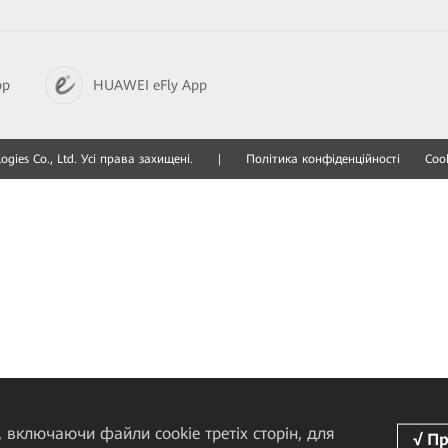
pp
HUAWEI eFly App
gies Co., Ltd. Усі права захищені.
|
Політика конфіденційності
Cook
 включаючи файли cookie третіх сторін, для