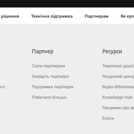
 рішення
Технічна підтримка
Партнерам
Як ку
Партнер
Ресурси
Стати партнером
Тематичні досл
Знайдіть партнера
Ресурсний цент
ого
Підтримка партнерів
Відео-бібліотек
Побачити більше
Knowledge Hub
Говоримо про в
Блоги