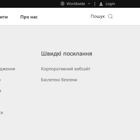
Login
Worldwide
Пошук
пити
Про нас
Швидкі посилання
ідження
Корпоративний вебсайт
р
Бюлетені безпеки
а
се