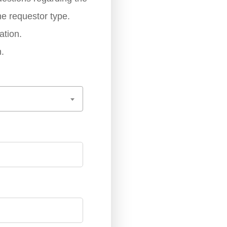
he requestor type.
ation.
.