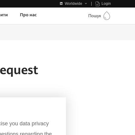
Login
Worldwide
пити
Про нас
Пошук
equest
ise you data privacy
uestions regarding the