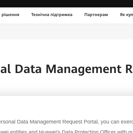
а рішення
Технічна підтримка
Партнерам
Як ку
nal Data Management R
rsonal Data Management Request Portal, you can exerc
wei entities and Huawei's Data Protection Officer with q