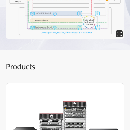
Prod
ucts