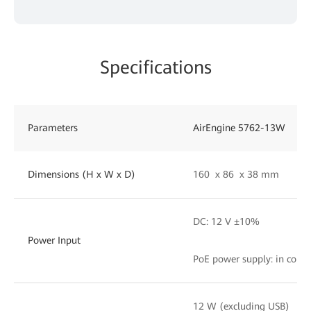
Specifications
Parameters
AirEngine 5762-13W
Dimensions (H x W x D)
160 x 86 x 38 mm
DC: 12 V ±10%
Power Input
PoE power supply: in comp
12 W (excluding USB)