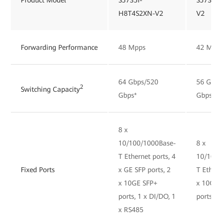
H8T4S2XN-V2
V2
Forwarding Performance
48 Mpps
42 Mpp
64 Gbps/520
56 Gbp
2
Switching Capacity
Gbps*
Gbps*
8 x
10/100/1000Base-
8 x
T Ethernet ports, 4
10/100
Fixed Ports
x GE SFP ports, 2
T Ethern
x 10GE SFP+
x 10GE
ports, 1 x DI/DO, 1
ports, 
x RS485