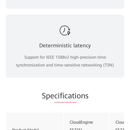
Deterministic latency
Support for IEEE 1588v2 high-precision time
synchronization and time-sensitive networking (TSN)
Spe
cificati
ons
CloudEngine
CloudE
Product Model
S5735I-
S5735I