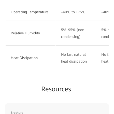
Operating Temperature
–40°C to +75°C
–40°C t
5%–95% (non-
5%–95%
Relative Humidity
condensing)
condens
No fan, natural
No fan,
Heat Dissipation
heat dissipation
heat di
Re
sourc
es
Brochure