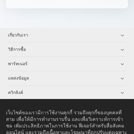
เกี่ยวกับเรา
วิธีการซื้อ
พาร์ทเนอร์
แหล่งข้อมูล
ควิกลิงค์
เว็บไซต์ของเรามีการใช้งานคุกกี้ รวมถึงคุกกี้ของบุคคลที่
HUAWEI eKit App
สาม เพื่อให้มีการทำงานราบรื่น และเพื่อวิเคราะห์การเข้า
ชม เพิ่มประสิทธิภาพในการใช้งาน ฟีเจอร์สำหรับสื่อสังคม
Huawei HiKnow App
ออนไลน์ และรวมถึงเนื้อหาและโฆษณาที่ถูกปรับแต่งเฉพาะ