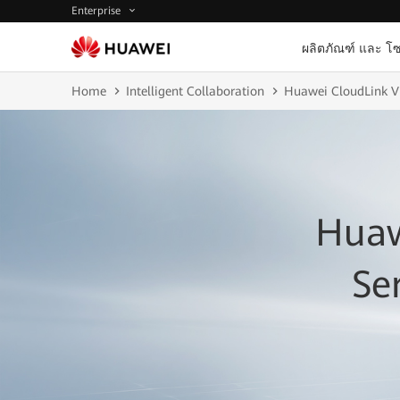
Enterprise
ผลิตภัณฑ์ และ โซ
Home
Intelligent Collaboration
Huawei CloudLink V
Huaw
Se