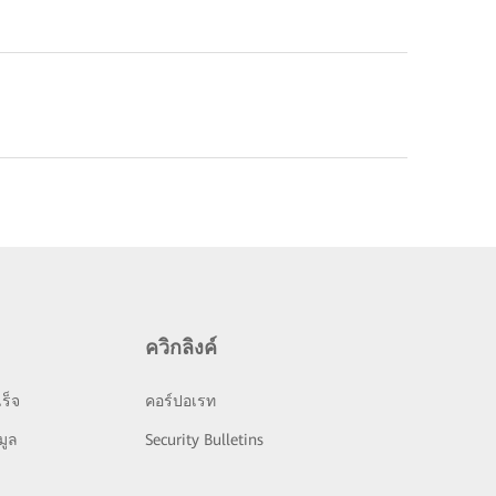
ควิกลิงค์
ร็จ
คอร์ปอเรท
มูล
Security Bulletins