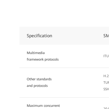
Specification
S
Multimedia
ITU
framework protocols
H.2
Other standards
TUR
and protocols
SSH
Maximum concurrent
20,