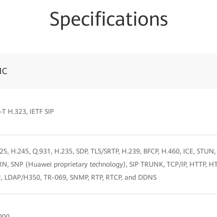
Specifications
MC
-T H.323, IETF SIP
25, H.245, Q.931, H.235, SDP, TLS/SRTP, H.239, BFCP, H.460, ICE, STUN,
N, SNP (Huawei proprietary technology), SIP TRUNK, TCP/IP, HTTP, H
, LDAP/H350, TR-069, SNMP, RTP, RTCP, and DDNS
000