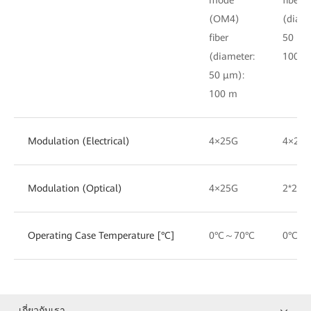
(OM4)
(diame
fiber
50 μm
(diameter:
100 m
50 μm):
100 m
Modulation (Electrical)
4×25G
4×25
Modulation (Optical)
4×25G
2*25G
Operating Case Temperature [°C]
0°C～70°C
0°C～
เกี่ยวกับเรา