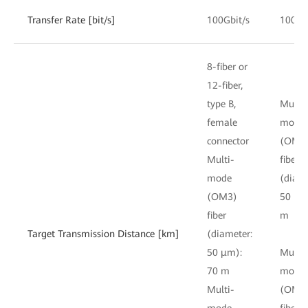
Transfer Rate [bit/s]
100Gbit/s
100Gb
8-fiber or
12-fiber,
type B,
Multi-
female
mode
connector
(OM3
Multi-
fiber
mode
(diame
(OM3)
50 μm
fiber
m
Target Transmission Distance [km]
(diameter:
50 μm):
Multi-
70 m
mode
Multi-
(OM4
mode
fiber