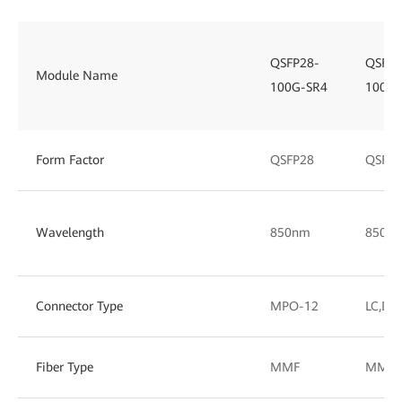
QSFP28-
QSFP2
Module Name
100G-SR4
100G-
Form Factor
QSFP28
QSFP2
Wavelength
850nm
850/
Connector Type
MPO-12
LC,DL
Fiber Type
MMF
MMF