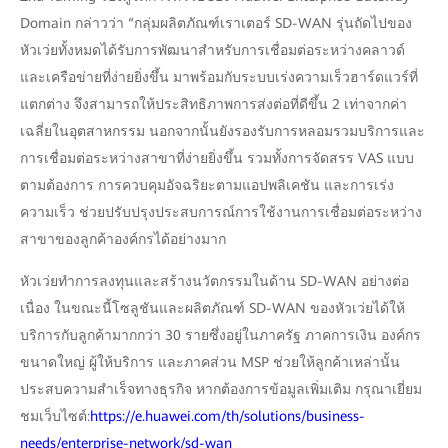
Domain กล่าวว่า “กลุ่มผลิตภัณฑ์เราเตอร์ SD-WAN รุ่นถัดไปของ
หัวเว่ยทั้งหมดได้รับการพัฒนาสำหรับการเชื่อมต่อระหว่างคลาวด์
และเครือข่ายที่ง่ายยิ่งขึ้น มาพร้อมกับระบบเร่งความเร็วฮาร์ดแวร์ที่
แตกต่าง จึงสามารถให้ประสิทธิภาพการส่งต่อที่ดีขึ้น 2 เท่าจากค่า
เฉลี่ยในอุตสาหกรรม นอกจากนั้นยังรองรับการหลอมรวมบริการและ
การเชื่อมต่อระหว่างสาขาที่ง่ายยิ่งขึ้น รวมทั้งการจัดสรร VAS แบบ
ตามต้องการ การควบคุมอัจฉริยะตามแอปพลิเคชัน และการเร่ง
ความเร็ว ช่วยปรับปรุงประสบการณ์การใช้งานการเชื่อมต่อระหว่าง
สาขาของลูกค้าองค์กรได้อย่างมาก
หัวเว่ยทำการลงทุนและสร้างนวัตกรรมในด้าน SD-WAN อย่างต่อ
เนื่อง ในขณะนี้โซลูชันและผลิตภัณฑ์ SD-WAN ของหัวเว่ยได้ให้
บริการกับลูกค้ามากกว่า 30 รายซึ่งอยู่ในภาครัฐ ภาคการเงิน องค์กร
ขนาดใหญ่ ผู้ให้บริการ และภาคส่วน MSP ช่วยให้ลูกค้าเหล่านั้น
ประสบความสำเร็จทางธุรกิจ หากต้องการข้อมูลเพิ่มเติม กรุณาเยี่ยม
ชมเว็บไซต์:
https://e.huawei.com/th/solutions/business-
needs/enterprise-network/sd-wan