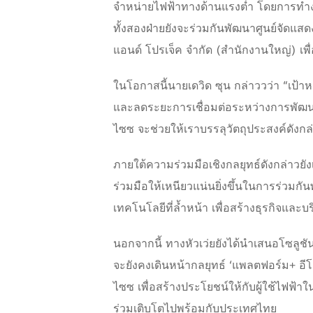
จำหน่ายไฟฟ้าทางด้านแรงต่ำ โดยการทำงา
ทั้งสองฝ่ายยังจะร่วมกันพัฒนาศูนย์จัดแสดง
แอนด์ โปรเจ็ค จำกัด (สำนักงานใหญ่) เพื่อ
ในโอกาสนี้นายเดวิด ซุน กล่าววว่า “เป้
และลดระยะการเชื่อมต่อระหว่างการพัฒนา
ไซซ จะช่วยให้เราบรรลุวัตถุประสงค์ดังกล
ภายใต้ความร่วมมือเชิงกลยุทธ์ดังกล่าวยัง
ร่วมมือให้เหนียวแน่นยิ่งขึ้นในการร่วม
เทคโนโลยีที่ล้ำหน้า เพื่อสร้างธุรกิจและบ
นอกจากนี้ ทางหัวเว่ยยังได้นำเสนอโซลูช
จะยังคงเดินหน้ากลยุทธ์ ‘แพลตฟอร์ม+ อี
ไซซ เพื่อสร้างประโยชน์ให้กับผู้ใช้ไฟฟ้า
ร่วมเติบโตไปพร้อมกับประเทศไทย