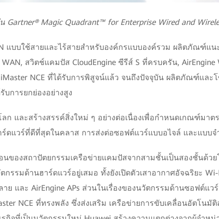
ใน Gartner® Magic Quadrant™ for Enterprise Wired and Wirele
N แบบใช้สายและไร้สายสำหรับองค์กรแบบองค์รวม ผลิตภัณฑ์แนะ
, สวิตช์แคมปัส CloudEngine ซีรีส์ S ที่ครบครัน, AirEngine Wi
aster NCE ที่ได้รับการพิสูจน์แล้ว จนถึงปัจจุบัน ผลิตภัณฑ์และโซ
รับการยกย่องอย่างสูง
โลก และสร้างสรรค์สิ่งใหม่ ๆ อย่างต่อเนื่องเพื่อกำหนดเกณฑ์มา
าร์ดแวร์ที่ดีที่สุดในคลาส การส่งต่อซอฟต์แวร์แบบอไจล์ และแบบจำล
อนของสถาปัตยกรรมเครือข่ายแคมปัสจากสามชั้นเป็นสองชั้นด้วยโ
รรมด้านฮาร์ดแวร์อยู่เสมอ ทั้งยังเปิดตัวเสาอากาศอัจฉริยะ Wi-Fi 
หลาย และ AirEngine APs ส่วนในเรื่องของนวัตกรรมด้านซอฟต์แวร
ster NCE ที่ทรงพลัง ซึ่งส่งเสริม เครือข่ายการขับเคลื่อนอัตโนมัต
รกิจที่เป็นนวัตกรรมใหม่ Huawei สร้างความแตกต่างจากผู้จำหน่า