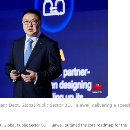
ent Dept, Global Public Sector BU, Huawei, delivering a speec
, Global Public Sector BU, Huawei, outlined the core roadmap for the