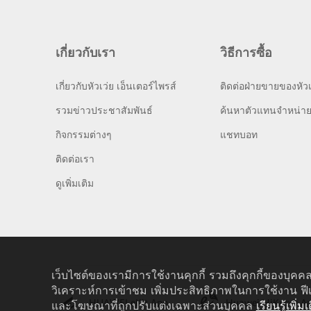
เกี่ยวกับเรา
วิธีการซื้อ
เกี่ยวกับหัวเว่ย เอ็นเตอร์ไพรส์
ติดต่อฝ่ายขายของหัวเ
รวมข่าวประชาสัมพันธ์
ค้นหาตัวแทนจำหน่า
กิจกรรมต่างๆ
แชทบอท
ติดต่อเรา
ดูเพิ่มเติม
เว็บไซต์ของเรามีการใช้งานคุกกี้ รวมถึงคุกกี้ของบุคคล
วิเคราะห์การเข้าชม เพิ่มประสิทธิภาพในการใช้งาน ฟี
HUAWEI eKit App
Huawei HiKnow A
และโฆษณาที่ถูกปรับแต่งเฉพาะส่วนบุคคล
เรียนรู้เพิ่มเ