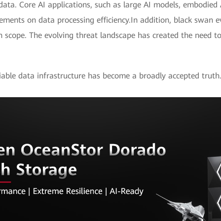
 data. Core AI applications, such as large AI models, embodied A
rements on data processing efficiency.In addition, black swan e
in scope. The evolving threat landscape has created the need 
liable data infrastructure has become a broadly accepted truth