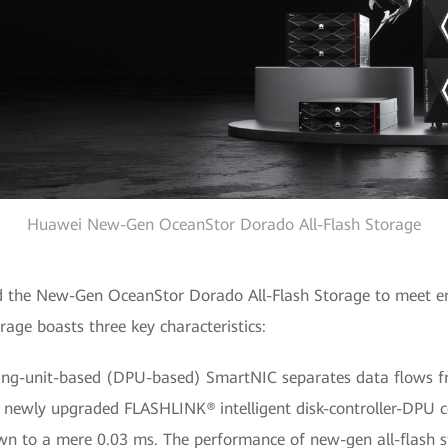
Huawei New-Gen OceanStor Dorado All-Flash Storage
d the New-Gen OceanStor Dorado All-Flash Storage to meet en
orage boasts three key characteristics:
ing-unit-based (DPU-based) SmartNIC separates data flows fro
 newly upgraded FLASHLINK® intelligent disk-controller-DPU c
n to a mere 0.03 ms. The performance of new-gen all-flash sto