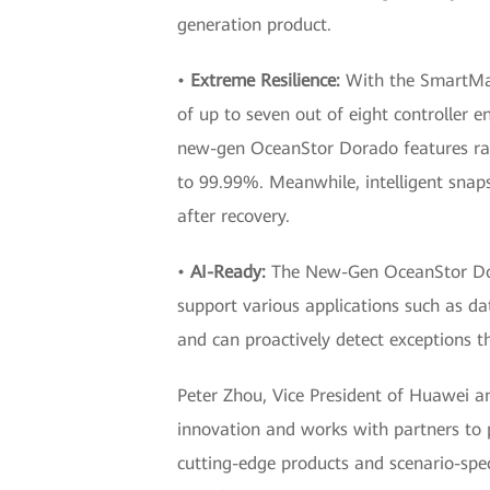
generation product.
•
Extreme Resilience:
With the SmartMat
of up to seven out of eight controller e
new-gen OceanStor Dorado features ran
to 99.99%. Meanwhile, intelligent snaps
after recovery.
•
AI-Ready:
The New-Gen OceanStor Dorad
support various applications such as 
and can proactively detect exceptions t
Peter Zhou, Vice President of Huawei a
innovation and works with partners to 
cutting-edge products and scenario-speci