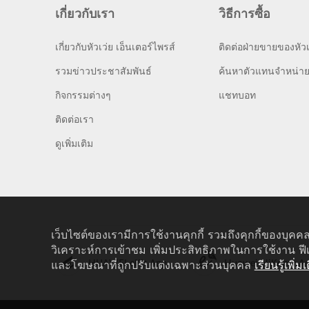
เกี่ยวกับเรา
วิธีการซื้อ
เกี่ยวกับหัวเว่ย เอ็นเตอร์ไพรส์
ติดต่อฝ่ายขายของหัวเ
รวมข่าวประชาสัมพันธ์
ค้นหาตัวแทนจำหน่า
กิจกรรมต่างๆ
แชทบอท
ติดต่อเรา
ดูเพิ่มเติม
เว็บไซต์ของเรามีการใช้งานคุกกี้ รวมถึงคุกกี้ของบุคคล
วิเคราะห์การเข้าชม เพิ่มประสิทธิภาพในการใช้งาน ฟี
HUAWEI eKit App
Huawei HiKnow A
และโฆษณาที่ถูกปรับแต่งเฉพาะส่วนบุคคล
เรียนรู้เพิ่มเ