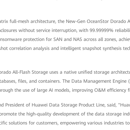
rix full-mesh architecture, the New-Gen OceanStor Dorado All
nclosures without service interruption, with 99.99999% reliabil
somware protection for SAN and NAS across all zones, achie
hot correlation analysis and intelligent snapshot synthesis te
o All-Flash Storage uses a native unified storage architecture
databases, files, and containers. The Data Management Engin
hrough the use of large AI models, improving O&M efficiency fi
nd President of Huawei Data Storage Product Line, said, "Hua
promote the high-quality development of the data storage indu
fic solutions for customers, empowering various industries to a