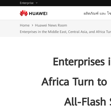
Enterprise
ผลิตภัณฑ์ และ โซ
Home
Huawei News Room
Enterprises in the Middle East, Central Asia, and Africa 
Enterprises 
Africa Turn t
All-Flash 