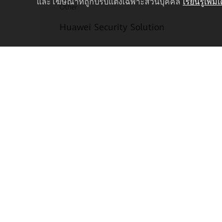
และโฆษณาที่ถูกปรับแต่งเฉพาะส่วนบุคคล
เรียนรู้เพิ่มเ
Other
Huawei Security Solution
เรียนรู้เพิ่มเติม
เกี่ยวกับเรา
วิธีการซื้อ
เกี่ยวกับหัวเว่ย เอ็นเตอร์ไพรส์
ติดต่อฝ่ายขายของหัวเ
รวมข่าวประชาสัมพันธ์
ค้นหาตัวแทนจำหน่า
กิจกรรมต่างๆ
แชทบอท