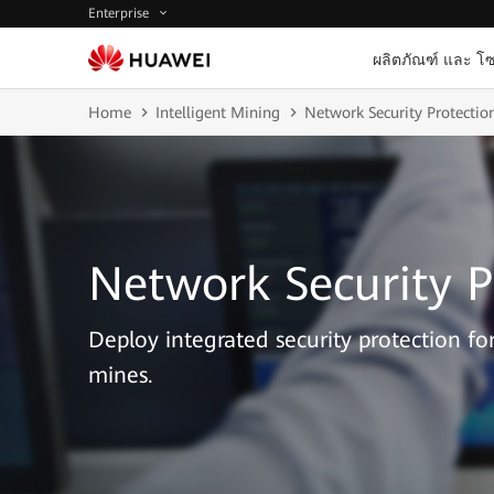
Enterprise
ผลิตภัณฑ์ และ โซ
Home
Intelligent Mining
Network Security Protectio
Network Security P
Deploy integrated security protection f
mines.