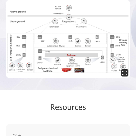
Res
our
ces
Other