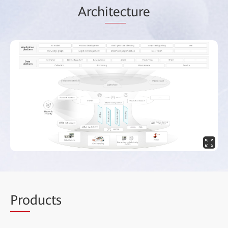
Arch
itec
ture
Pro
ducts