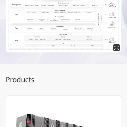
Prod
ucts