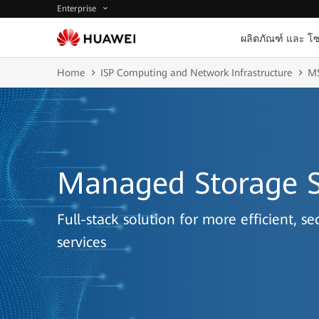
Enterprise
ผลิตภัณฑ์ และ โซ
Home
ISP Computing and Network Infrastructure
M
Managed Storage S
Full-stack solution for more efficient, 
services