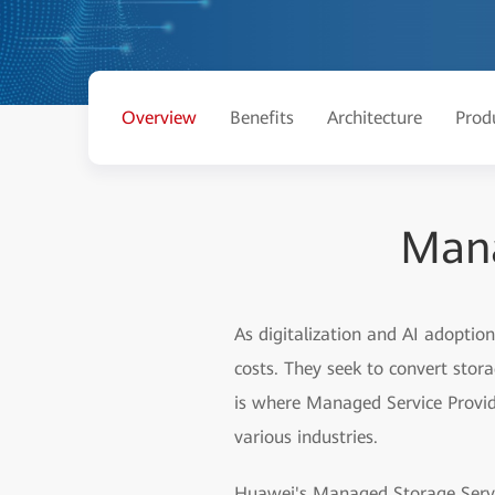
Overview
Benefits
Architecture
Prod
Mana
As digitalization and AI adoptio
costs. They seek to convert sto
is where Managed Service Provid
various industries.
Huawei's Managed Storage Service