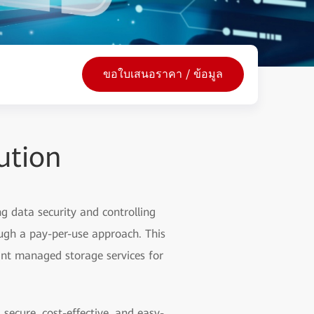
ขอใบเสนอราคา / ข้อมูล
ution
g data security and controlling
ugh a pay-per-use approach. This
ant managed storage services for
secure, cost-effective, and easy-