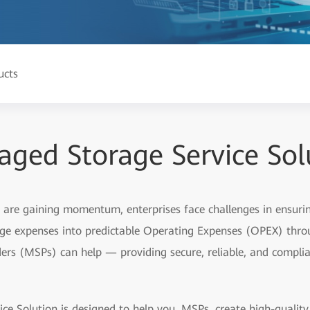
ucts
ged Storage Service Sol
n are gaining momentum, enterprises face challenges in ensurin
rage expenses into predictable Operating Expenses (OPEX) thro
ers (MSPs) can help — providing secure, reliable, and compli
 Solution is designed to help you, MSPs, create high-quality, 