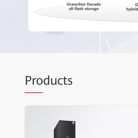
Pro
ducts