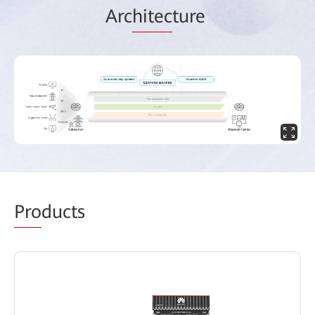
Arc
hitec
ture
Pro
ducts