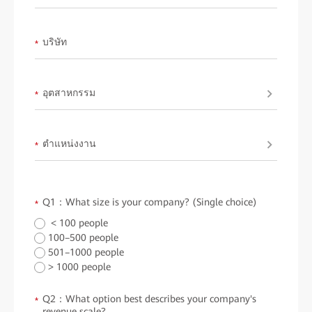
บริษัท
*
อุตสาหกรรม
*
ตำแหน่งงาน
*
Q1：What size is your company? (Single choice)
*
< 100 people
100–500 people
501–1000 people
> 1000 people
Q2：What option best describes your company's
*
revenue scale?