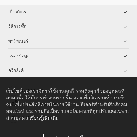
เกี่ยวกับเรา
วิธีการซื้อ
พาร์ทเนอร์
แหล่งข้อมูล
ควิกลิงค์
เว็บไซต์ของเรามีการใช้งานคุกกี้ รวมถึงคุกกี้ของบุคคลที่
HUAWEI eKit App
สาม เพื่อให้มีการทำงานราบรื่น และเพื่อวิเคราะห์การเข้า
ชม เพิ่มประสิทธิภาพในการใช้งาน ฟีเจอร์สำหรับสื่อสังคม
Huawei HiKnow App
ออนไลน์ และรวมถึงเนื้อหาและโฆษณาที่ถูกปรับแต่งเฉพาะ
ส่วนบุคคล
เรียนรู้เพิ่มเติม
HUAWEI eFly App