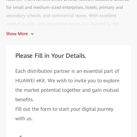
for small and medium-sized enterprises, hotels, primary and
secondary schools, and commercial stores. With excellent
product quality and competitive prices, it is favored by the
market.
Show More
Fill out the HUAWEI eKit partner recruitment form and gain
access to the following benefits:
Please Fill in Your Details.
• Efficient deployment:
The HUAWEI eKit app can complete
Each distribution partner is an essential part of
network deployment within 2 minutes. With AI, network
problems can be resolved in seconds, and remote O&M is more
HUAWEI eKit. We wish to invite you to explore
convenient.
the market potential together and gain mutual
• Cutting-edge technology assurance:
benefits.
As a major contributor to
Wi-Fi 4 to Wi-Fi 7 standards, Huawei provides you with cutting-
Fill out the form to start your digital journey
edge network solutions to improve your market competitiveness.
with us.
• All-round support system:
HUAWEI eKit helps you easily
expand your market reach and improve sales performance by