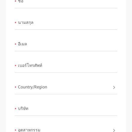
ชื่อ
*
providing you product training, technical consultation, market
promotion, and post-sales services.
นามสกุล
*
Learn more about
HUAWEI eKit SME Network Solutions
.
อีเมล
*
เบอร์โทรศัพท์
*
Country/Region
*
บริษัท
*
อุตสาหกรรม
*